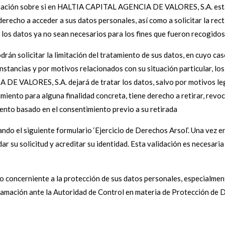
rmación sobre si en HALTIA CAPITAL AGENCIA DE VALORES, S.A. est
erecho a acceder a sus datos personales, así como a solicitar la recti
 los datos ya no sean necesarios para los fines que fueron recogidos
drán solicitar la limitación del tratamiento de sus datos, en cuyo ca
nstancias y por motivos relacionados con su situación particular, lo
E VALORES, S.A. dejará de tratar los datos, salvo por motivos legít
miento para alguna finalidad concreta, tiene derecho a retirar, revo
miento basado en el consentimiento previo a su retirada
ndo el siguiente formulario ‘Ejercicio de Derechos Arsol’. Una vez en
dar su solicitud y acreditar su identidad. Esta validación es necesaria
o concerniente a la protección de sus datos personales, especialmen
clamación ante la Autoridad de Control en materia de Protección de 