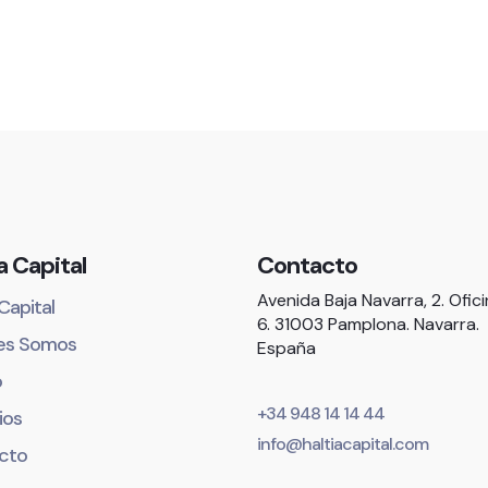
a Capital
Contacto
Avenida Baja Navarra, 2. Ofic
 Capital
6. 31003 Pamplona. Navarra.
es Somos
España
o
+34 948 14 14 44
ios
info@haltiacapital.com
cto